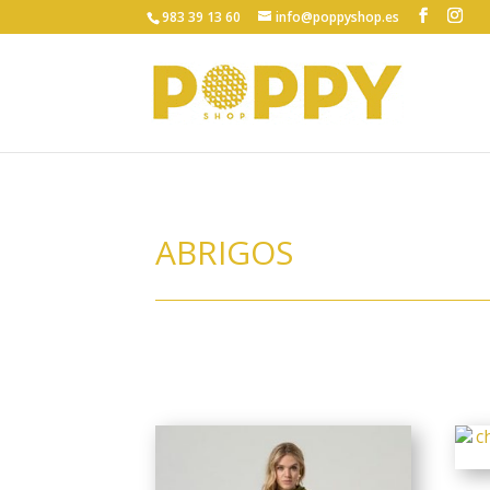
983 39 13 60
info@poppyshop.es
ABRIGOS