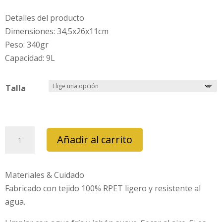
Detalles del producto
Dimensiones: 34,5x26x11cm
Peso: 340gr
Capacidad: 9L
Talla
bolso
Añadir al carrito
lefrik
strata
mini
Materiales & Cuidado
toffee
Fabricado con tejido 100% RPET ligero y resistente al
cantidad
agua.