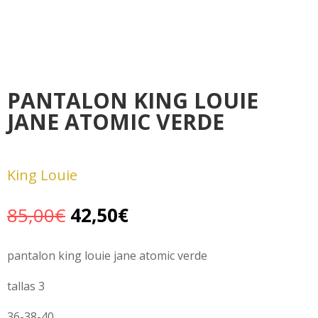
PANTALON KING LOUIE
JANE ATOMIC VERDE
King Louie
El
El
85,00
€
42,50
€
precio
precio
original
actual
pantalon king louie jane atomic verde
era:
es:
tallas 3
85,00€.
42,50€.
36-38-40