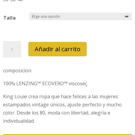
Talla
pantalon
Añadir al carrito
king
louie
jane
composicion
atomic
100% LENZING™ ECOVERO™ viscoseç
verde
cantidad
King Louie crea ropa que hace felices a las mujeres:
estampados vintage únicos, ajuste perfecto y mucho
color. Desde los 80, moda con libertad, alegría e
individualidad.