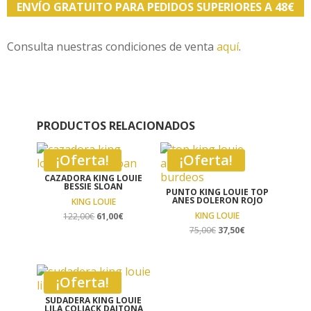
ENVÍO GRATUITO PARA PEDIDOS SUPERIORES A 48€
Consulta nuestras condiciones de venta
aquí
.
PRODUCTOS RELACIONADOS
¡Oferta!
¡Oferta!
CAZADORA KING LOUIE
BESSIE SLOAN
PUNTO KING LOUIE TOP
ANES DOLERON ROJO
KING LOUIE
El
El
KING LOUIE
122,00
€
61,00
€
precio
precio
El
El
75,00
€
37,50
€
original
actual
precio
precio
era:
es:
original
actual
122,00€.
61,00€.
era:
es:
¡Oferta!
75,00€.
37,50€.
SUDADERA KING LOUIE
LILA COLJACK DAITONA