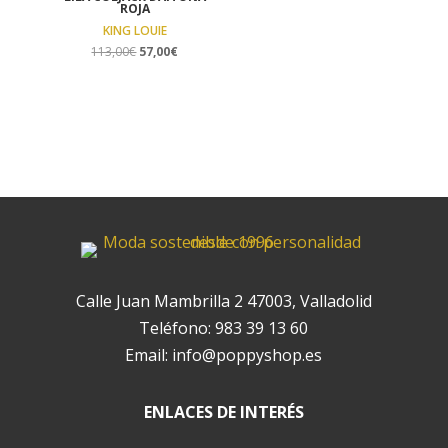
ROJA
KING LOUIE
El
El
113,00
€
57,00
€
precio
precio
original
actual
era:
es:
113,00€.
57,00€.
Calle Juan Mambrilla 2 47003, Valladolid
Teléfono:
983 39 13 60
Email:
info@poppyshop.es
ENLACES DE INTERÉS