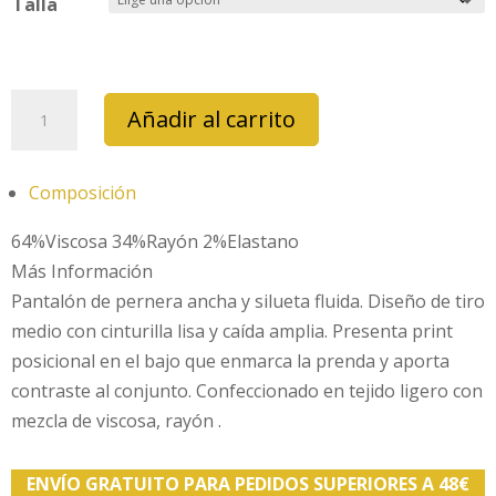
Talla
pantalon
Añadir al carrito
surkana
hisa
525
Composición
cantidad
64%Viscosa 34%Rayón 2%Elastano
Más Información
Pantalón de pernera ancha y silueta fluida. Diseño de tiro
medio con cinturilla lisa y caída amplia. Presenta print
posicional en el bajo que enmarca la prenda y aporta
contraste al conjunto. Confeccionado en tejido ligero con
mezcla de viscosa, rayón .
ENVÍO GRATUITO PARA PEDIDOS SUPERIORES A 48€