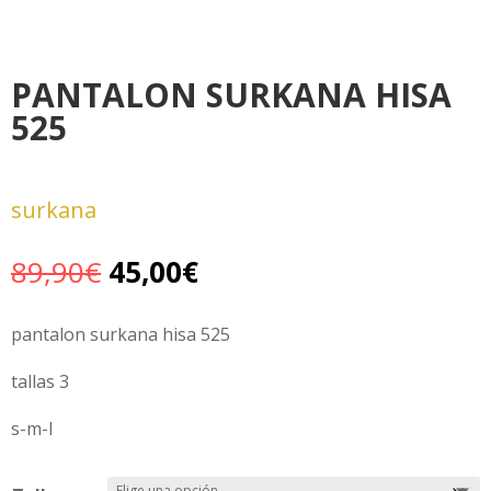
PANTALON SURKANA HISA
525
surkana
El
El
89,90
€
45,00
€
precio
precio
original
actual
pantalon surkana hisa 525
era:
es:
tallas 3
89,90€.
45,00€.
s-m-l