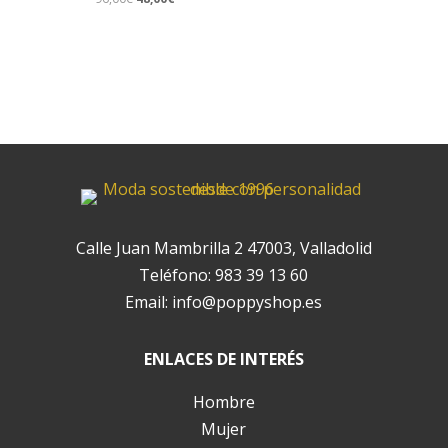
precio
precio
original
actual
era:
es:
96,00€.
48,00€.
Calle Juan Mambrilla 2 47003, Valladolid
Teléfono:
983 39 13 60
Email:
info@poppyshop.es
ENLACES DE INTERÉS
Hombre
Mujer