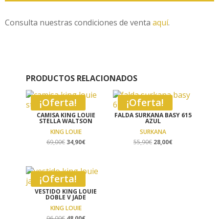
Consulta nuestras condiciones de venta
aquí
.
PRODUCTOS RELACIONADOS
¡Oferta!
¡Oferta!
CAMISA KING LOUIE
FALDA SURKANA BASY 615
STELLA WALTSON
AZUL
KING LOUIE
SURKANA
El
El
El
El
69,00
€
34,90
€
55,90
€
28,00
€
precio
precio
precio
precio
original
actual
original
actual
era:
es:
era:
es:
¡Oferta!
69,00€.
34,90€.
55,90€.
28,00€.
VESTIDO KING LOUIE
DOBLE V JADE
KING LOUIE
El
El
96,00
€
48,00
€