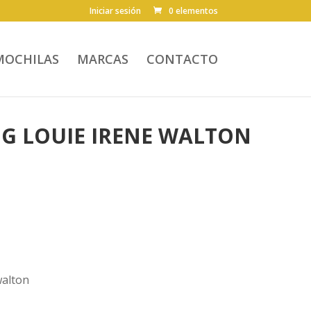
Iniciar sesión
0 elementos
MOCHILAS
MARCAS
CONTACTO
NG LOUIE IRENE WALTON
El
precio
l
actual
walton
es:
€.
52,50€.