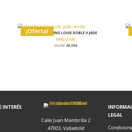
¡Oferta!
VESTIDO KING LOUIE DOBLE V JADE
KING LOUIE
El
El
96,00
€
48,00
€
precio
precio
original
actual
era:
es:
96,00€.
48,00€.
E INTERÉS
INFORMA
LEGAL
Calle Juan Mambrilla 2
Condicione
47003, Valladolid