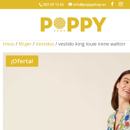
983 39 13 60
info@poppyshop.es
Inicio
/
Mujer
/
Vestidos
/ vestido king louie irene walton
¡Oferta!