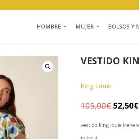
HOMBRE
MUJER
BOLSOS Y 
VESTIDO KI
King Louie
El
105,00
€
52,50
€
precio
origina
vestido king louie irene 
era:
105,00
tallas 4