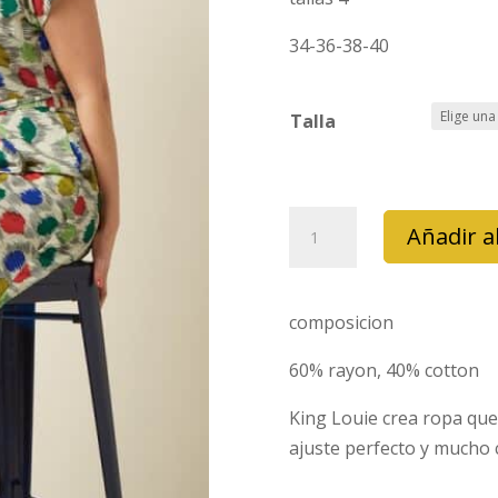
34-36-38-40
Talla
vestido
Añadir al
king
louie
irene
composicion
walton
cantidad
60% rayon, 40% cotton
King Louie crea ropa que
ajuste perfecto y mucho c