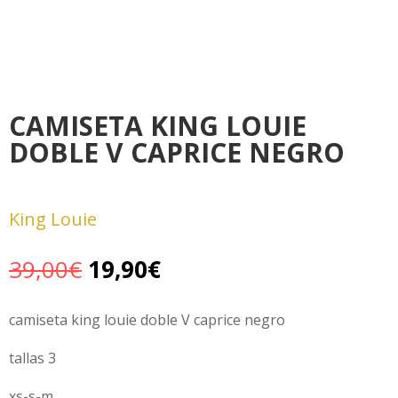
CAMISETA KING LOUIE
DOBLE V CAPRICE NEGRO
King Louie
El
El
39,00
€
19,90
€
precio
precio
original
actual
camiseta king louie doble V caprice negro
era:
es:
tallas 3
39,00€.
19,90€.
xs-s-m