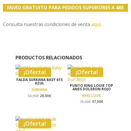
ENVÍO GRATUITO PARA PEDIDOS SUPERIORES A 48€
Consulta nuestras condiciones de venta
aquí
.
PRODUCTOS RELACIONADOS
¡Oferta!
¡Oferta!
FALDA SURKANA BASY 615
AZUL
PUNTO KING LOUIE TOP
ANES DOLERON ROJO
SURKANA
El
El
KING LOUIE
55,90
€
28,00
€
precio
precio
El
El
75,00
€
37,50
€
original
actual
precio
precio
era:
es:
original
actual
55,90€.
28,00€.
era:
es:
¡Oferta!
75,00€.
37,50€.