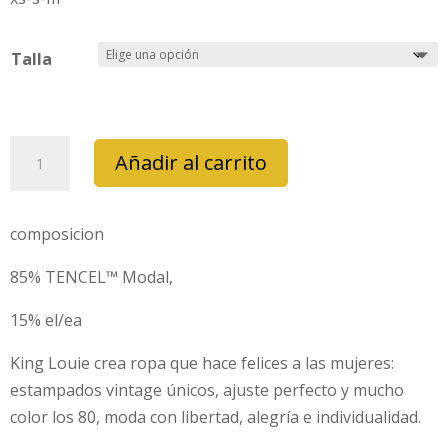
Talla
camiseta
Añadir al carrito
king
louie
doble
composicion
V
85% TENCEL™ Modal,
caprice
negro
15% el/ea
cantidad
King Louie crea ropa que hace felices a las mujeres:
estampados vintage únicos, ajuste perfecto y mucho
color los 80, moda con libertad, alegría e individualidad.