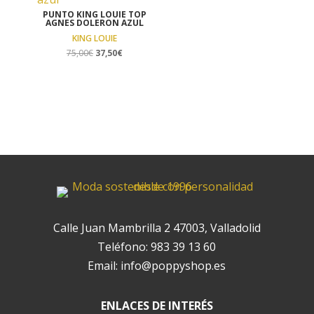
PUNTO KING LOUIE TOP
AGNES DOLERON AZUL
KING LOUIE
El
El
75,00
€
37,50
€
precio
precio
original
actual
era:
es:
75,00€.
37,50€.
Calle Juan Mambrilla 2 47003, Valladolid
Teléfono:
983 39 13 60
Email:
info@poppyshop.es
ENLACES DE INTERÉS