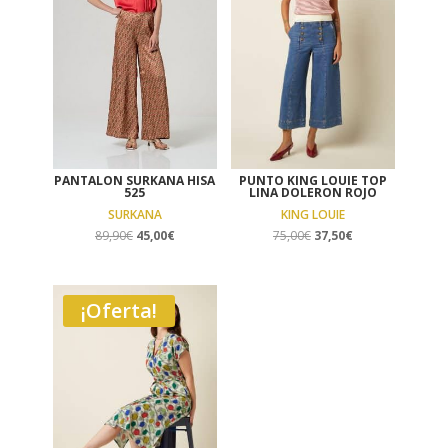
PANTALON SURKANA HISA
PUNTO KING LOUIE TOP
525
LINA DOLERON ROJO
SURKANA
KING LOUIE
El
El
El
El
89,90
€
45,00
€
75,00
€
37,50
€
precio
precio
precio
precio
original
actual
original
actual
era:
es:
era:
es:
¡Oferta!
89,90€.
45,00€.
75,00€.
37,50€.