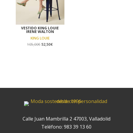
VESTIDO KING LOUIE
IRENE WALTON
KING LOUIE
El
El
105,00
€
52,50
€
precio
precio
original
actual
era:
es:
105,00€.
52,50€.
Calle Juan Mambrilla 2 47003, Valladolid
Teléfono:
983 39 13 60