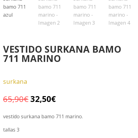
VESTIDO SURKANA BAMO
711 MARINO
surkana
El
El
65,90
€
32,50
€
precio
precio
original
actual
vestido surkana bamo 711 marino.
era:
es:
tallas 3
65,90€.
32,50€.